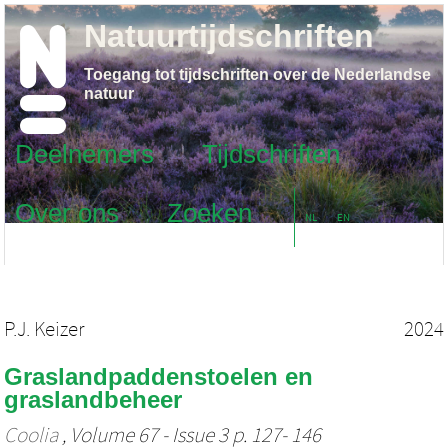
Natuurtijdschriften
Toegang tot tijdschriften over de Nederlandse
natuur
Deelnemers
Tijdschriften
Over ons
Zoeken
NL
EN
P.J. Keizer
2024
Graslandpaddenstoelen en
graslandbeheer
Coolia
, Volume 67 - Issue 3 p. 127- 146