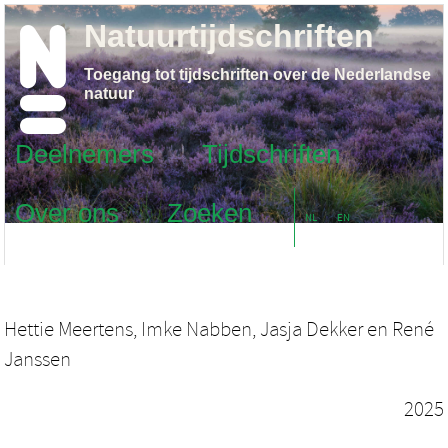
Natuurtijdschriften
Toegang tot tijdschriften over de Nederlandse
natuur
Deelnemers
Tijdschriften
Over ons
Zoeken
NL
EN
Hettie Meertens
,
Imke Nabben
,
Jasja Dekker
en
René
Janssen
2025