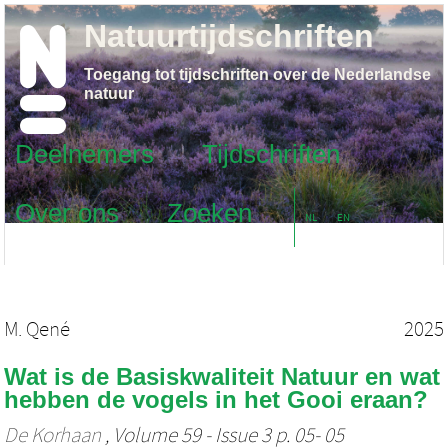
Natuurtijdschriften
Toegang tot tijdschriften over de Nederlandse
natuur
Deelnemers
Tijdschriften
Over ons
Zoeken
NL
EN
M. Qené
2025
Wat is de Basiskwaliteit Natuur en wat
hebben de vogels in het Gooi eraan?
De Korhaan
, Volume 59 - Issue 3 p. 05- 05