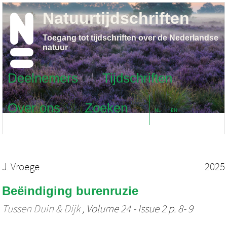
Natuurtijdschriften
Toegang tot tijdschriften over de Nederlandse
natuur
Deelnemers
Tijdschriften
Over ons
Zoeken
NL
EN
J. Vroege
2025
Beëindiging burenruzie
Tussen Duin & Dijk
, Volume 24 - Issue 2 p. 8- 9