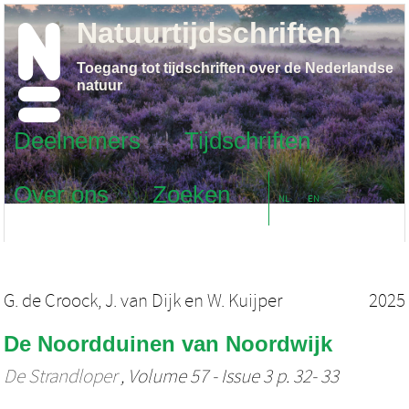
Natuurtijdschriften
Toegang tot tijdschriften over de Nederlandse
natuur
Deelnemers
Tijdschriften
Over ons
Zoeken
NL
EN
G. de Croock
,
J. van Dijk
en
W. Kuijper
2025
De Noordduinen van Noordwijk
De Strandloper
, Volume 57 - Issue 3 p. 32- 33