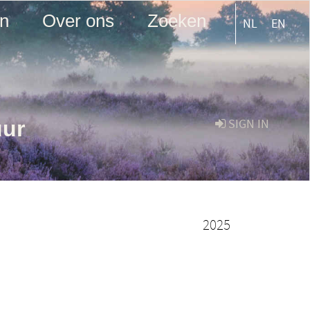
en
Over ons
Zoeken
NL
EN
uur
SIGN IN
2025