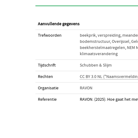
Aanvullende gegevens
Trefwoorden
beekprik
,
verspreiding
,
meander
bodemstructuur
,
Overijssel
,
Gel
beekherstelmaatregelen
,
NEM M
klimaatsverandering
Tijdschrift
Schubben & Slijm
Rechten
CC BY 3.0 NL ("Naamsvermeldin
Organisatie
RAVON
Referentie
RAVON. (2025). Hoe gaat het me