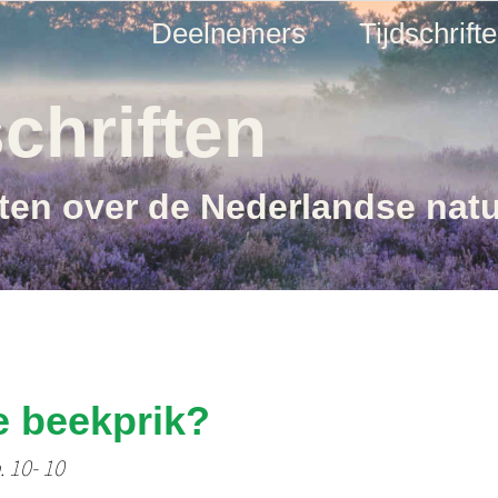
Deelnemers
Tijdschrift
chriften
ften over de Nederlandse nat
e beekprik?
. 10- 10