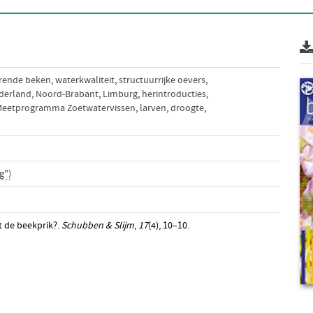
ende beken
,
waterkwaliteit
,
structuurrijke oevers
,
derland
,
Noord-Brabant
,
Limburg
,
herintroducties
,
eetprogramma Zoetwatervissen
,
larven
,
droogte
,
g")
t de beekprik?.
Schubben & Slijm
,
17
(4), 10–10.