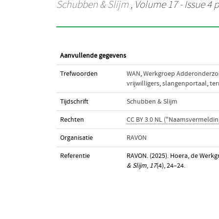
Schubben & Slijm
, Volume 17 - Issue 4 p
Aanvullende gegevens
Trefwoorden
WAN
,
Werkgroep Adderonderzo
vrijwilligers
,
slangenportaal
,
ter
Tijdschrift
Schubben & Slijm
Rechten
CC BY 3.0 NL ("Naamsvermeldin
Organisatie
RAVON
Referentie
RAVON. (2025). Hoera, de Werk
& Slijm
,
17
(4), 24–24.