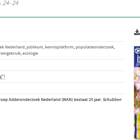
. 24- 24
ek Nederland
,
jubileum
,
kennisplatform
,
populatieonderzoek
,
reingebruik
,
ecologie
g")
groep Adderonderzoek Nederland (WAN) bestaat 25 jaar.
Schubben