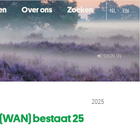
ten
Over ons
Zoeken
NL
EN
SIGN IN
2025
(WAN) bestaat 25