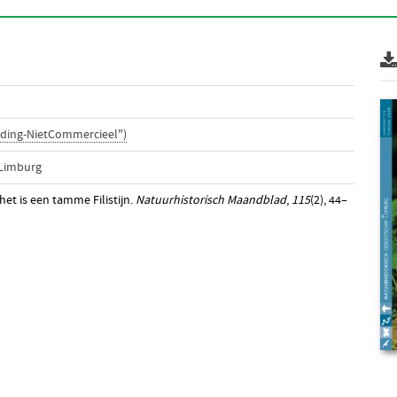
ding-NietCommercieel")
 Limburg
het is een tamme Filistijn.
Natuurhistorisch Maandblad
,
115
(2), 44–