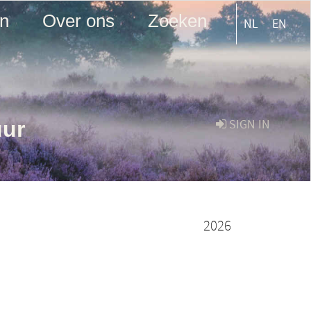
en
Over ons
Zoeken
NL
EN
uur
SIGN IN
2026