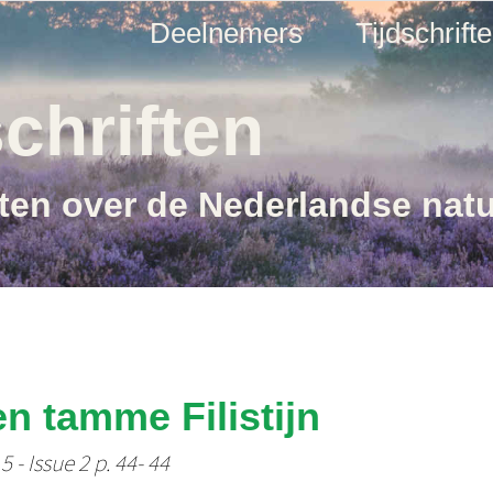
Deelnemers
Tijdschrift
chriften
ften over de Nederlandse nat
en tamme Filistijn
 - Issue 2 p. 44- 44