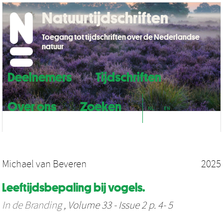
Natuurtijdschriften
Toegang tot tijdschriften over de Nederlandse
natuur
Deelnemers
Tijdschriften
Over ons
Zoeken
NL
EN
Michael van Beveren
2025
Leeftijdsbepaling bij vogels.
In de Branding
, Volume 33 - Issue 2 p. 4- 5