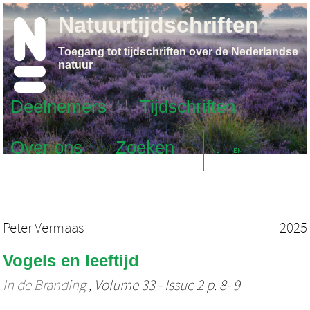
Natuurtijdschriften
Toegang tot tijdschriften over de Nederlandse
natuur
Deelnemers
Tijdschriften
Over ons
Zoeken
NL
EN
Peter Vermaas
2025
Vogels en leeftijd
In de Branding
, Volume 33 - Issue 2 p. 8- 9