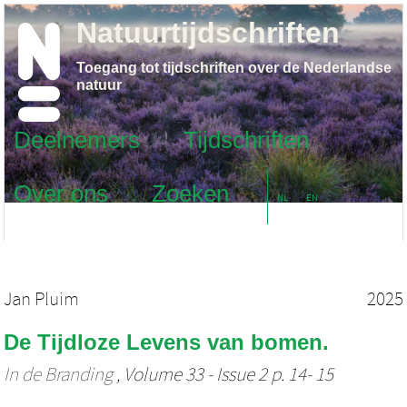
Natuurtijdschriften
Toegang tot tijdschriften over de Nederlandse
natuur
Deelnemers
Tijdschriften
Over ons
Zoeken
NL
EN
Jan Pluim
2025
De Tijdloze Levens van bomen.
In de Branding
, Volume 33 - Issue 2 p. 14- 15