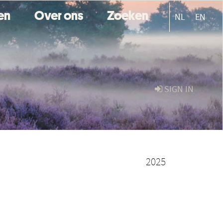
ten
Over ons
Zoeken
NL
EN
SIGN IN
2025