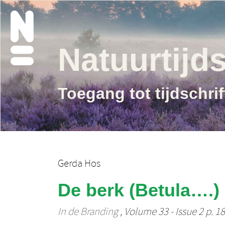
Natuurtijds
Toegang tot tijdschri
Gerda Hos
De berk (Betula….)
In de Branding
, Volume 33 - Issue 2 p. 18