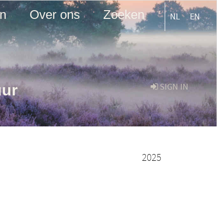
en
Over ons
Zoeken
NL
EN
uur
SIGN IN
2025