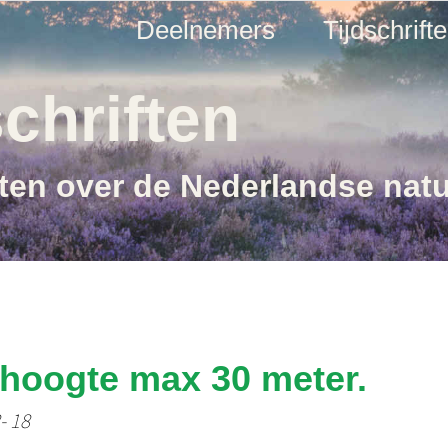
Deelnemers
Tijdschrift
chriften
ften over de Nederlandse nat
 hoogte max 30 meter.
- 18