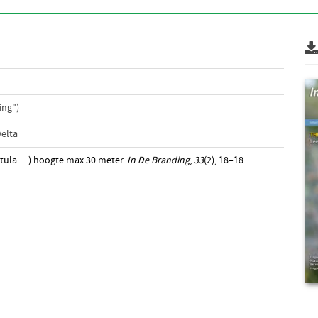
ing")
elta
Betula….) hoogte max 30 meter.
In De Branding
,
33
(2), 18–18.