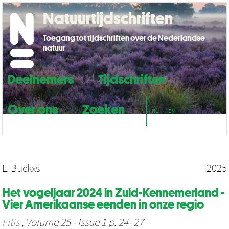
Natuurtijdschriften
Toegang tot tijdschriften over de Nederlandse
natuur
Deelnemers
Tijdschriften
Over ons
Zoeken
NL
EN
L. Buckxs
2025
Het vogeljaar 2024 in Zuid-Kennemerland -
Vier Amerikaanse eenden in onze regio
Fitis
, Volume 25 - Issue 1 p. 24- 27