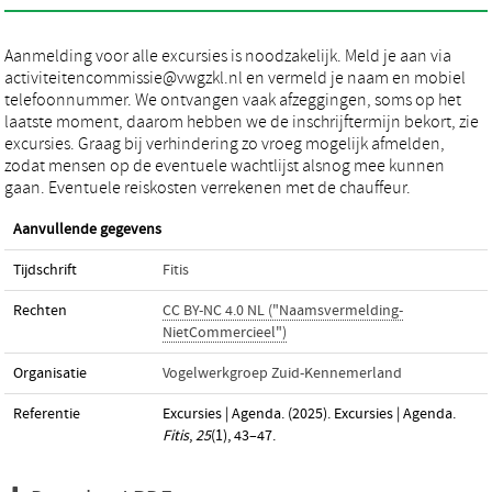
Aanmelding voor alle excursies is noodzakelijk. Meld je aan via
activiteitencommissie@vwgzkl.nl en vermeld je naam en mobiel
telefoonnummer. We ontvangen vaak afzeggingen, soms op het
laatste moment, daarom hebben we de inschrijftermijn bekort, zie
excursies. Graag bij verhindering zo vroeg mogelijk afmelden,
zodat mensen op de eventuele wachtlijst alsnog mee kunnen
gaan. Eventuele reiskosten verrekenen met de chauffeur.
Aanvullende gegevens
Tijdschrift
Fitis
Rechten
CC BY-NC 4.0 NL ("Naamsvermelding-
NietCommercieel")
Organisatie
Vogelwerkgroep Zuid-Kennemerland
Referentie
Excursies | Agenda. (2025). Excursies | Agenda.
Fitis
,
25
(1), 43–47.