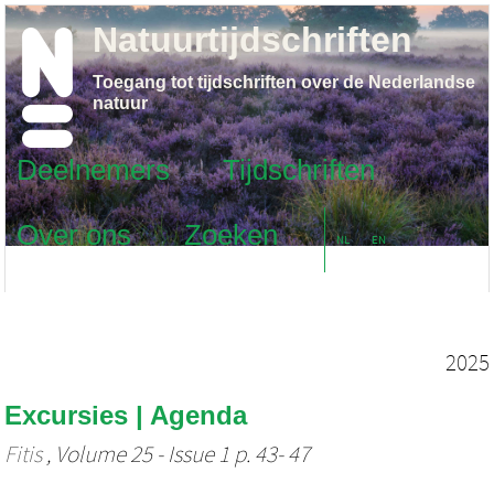
Natuurtijdschriften
Toegang tot tijdschriften over de Nederlandse
natuur
Deelnemers
Tijdschriften
Over ons
Zoeken
NL
EN
2025
Excursies | Agenda
Fitis
, Volume 25 - Issue 1 p. 43- 47