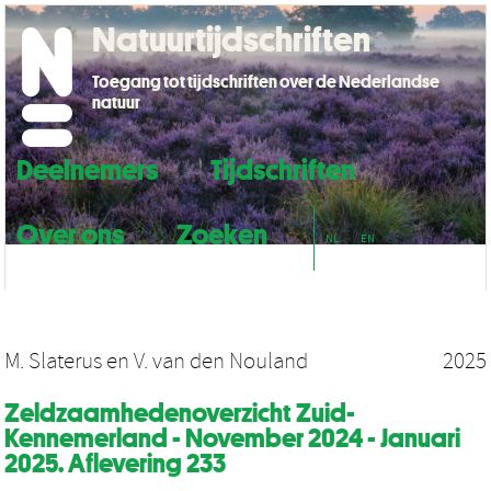
Natuurtijdschriften
Toegang tot tijdschriften over de Nederlandse
natuur
Deelnemers
Tijdschriften
Over ons
Zoeken
NL
EN
M. Slaterus
en
V. van den Nouland
2025
Zeldzaamhedenoverzicht Zuid-
Kennemerland - November 2024 - Januari
2025. Aflevering 233