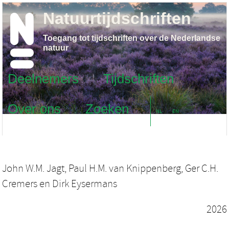
Natuurtijdschriften
Toegang tot tijdschriften over de Nederlandse
natuur
Deelnemers
Tijdschriften
Over ons
Zoeken
NL
EN
John W.M. Jagt
,
Paul H.M. van Knippenberg
,
Ger C.H.
Cremers
en
Dirk Eysermans
2026