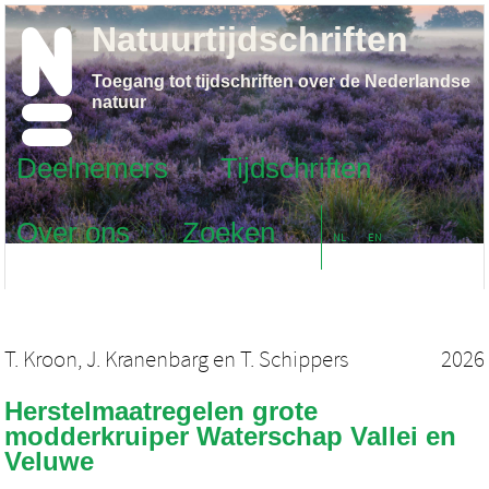
Natuurtijdschriften
Toegang tot tijdschriften over de Nederlandse
natuur
Deelnemers
Tijdschriften
Over ons
Zoeken
NL
EN
T. Kroon
,
J. Kranenbarg
en
T. Schippers
2026
Herstelmaatregelen grote
modderkruiper Waterschap Vallei en
Veluwe