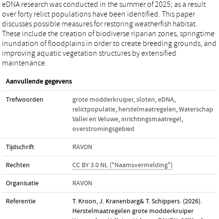
eDNA research was conducted in the summer of 2025; as a result
over forty relict populations have been identified. This paper
discusses possible measures for restoring weatherfish habitat.
These include the creation of biodiverse riparian zones, springtime
inundation of floodplains in order to create breeding grounds, and
improving aquatic vegetation structures by extensified
maintenance.
Aanvullende gegevens
Trefwoorden
grote modderkruiper
,
sloten
,
eDNA
,
relictpopulatie
,
herstelmaatregelen
,
Waterschap
Vallei en Veluwe
,
inrichtingsmaatregel
,
overstromingsgebied
Tijdschrift
RAVON
Rechten
CC BY 3.0 NL ("Naamsvermelding")
Organisatie
RAVON
Referentie
T. Kroon, J. Kranenbarg& T. Schippers. (2026).
Herstelmaatregelen grote modderkruiper