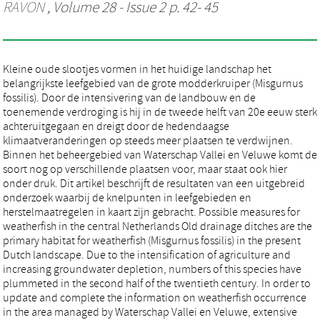
RAVON
, Volume 28 - Issue 2 p. 42- 45
Kleine oude slootjes vormen in het huidige landschap het
belangrijkste leefgebied van de grote modderkruiper (Misgurnus
fossilis). Door de intensivering van de landbouw en de
toenemende verdroging is hij in de tweede helft van 20e eeuw sterk
achteruitgegaan en dreigt door de hedendaagse
klimaatveranderingen op steeds meer plaatsen te verdwijnen.
Binnen het beheergebied van Waterschap Vallei en Veluwe komt de
soort nog op verschillende plaatsen voor, maar staat ook hier
onder druk. Dit artikel beschrijft de resultaten van een uitgebreid
onderzoek waarbij de knelpunten in leefgebieden en
herstelmaatregelen in kaart zijn gebracht. Possible measures for
weatherfish in the central Netherlands Old drainage ditches are the
primary habitat for weatherfish (Misgurnus fossilis) in the present
Dutch landscape. Due to the intensification of agriculture and
increasing groundwater depletion, numbers of this species have
plummeted in the second half of the twentieth century. In order to
update and complete the information on weatherfish occurrence
in the area managed by Waterschap Vallei en Veluwe, extensive