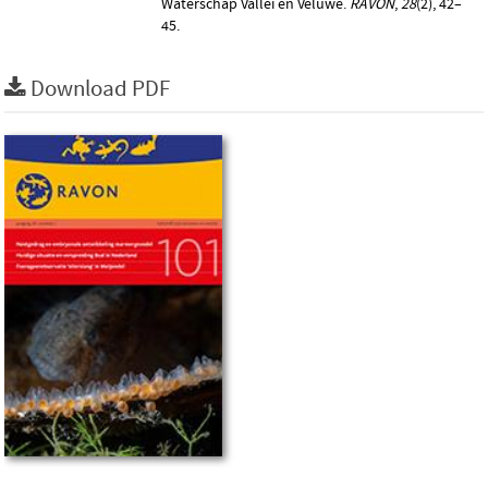
Waterschap Vallei en Veluwe.
RAVON
,
28
(2), 42–
45.
Download PDF