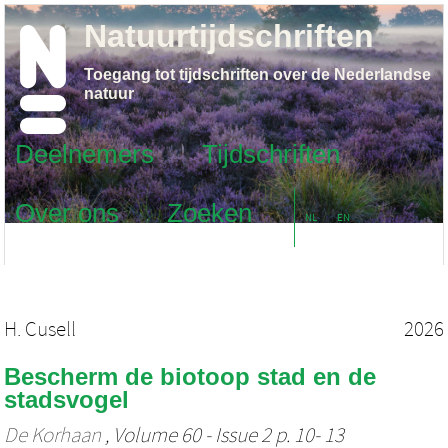
Natuurtijdschriften
Toegang tot tijdschriften over de Nederlandse
natuur
Deelnemers
Tijdschriften
Over ons
Zoeken
NL
EN
H. Cusell
2026
Bescherm de biotoop stad en de
stadsvogel
De Korhaan
, Volume 60 - Issue 2 p. 10- 13