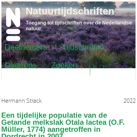
Natuurtijdschriften
Toegang tot tijdschriften over de Nederlandse
natuur
Deelnemers
Tijdschriften
Over ons
Zoeken
NL
EN
Hermann Strack
2022
Een tijdelijke populatie van de
Getande melkslak Otala lactea (O.F.
Müller, 1774) aangetroffen in
Dordrecht in 2007