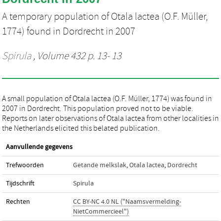
A temporary population of Otala lactea (O.F. Müller,
1774) found in Dordrecht in 2007
Spirula
, Volume 432 p. 13- 13
A small population of Otala lactea (O.F. Müller, 1774) was found in
2007 in Dordrecht. This population proved not to be viable.
Reports on later observations of Otala lactea from other localities in
the Netherlands elicited this belated publication.
Aanvullende gegevens
Trefwoorden
Getande melkslak
,
Otala lactea
,
Dordrecht
Tijdschrift
Spirula
Rechten
CC BY-NC 4.0 NL ("Naamsvermelding-
NietCommercieel")