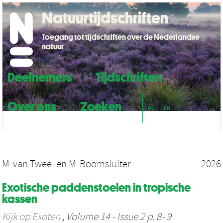
Natuurtijdschriften
Toegang tot tijdschriften over de Nederlandse
natuur
Deelnemers
Tijdschriften
Over ons
Zoeken
NL
EN
M. van Tweel
en
M. Boomsluiter
2026
Exotische paddenstoelen in tropische
kassen
Kijk op Exoten
, Volume 14 - Issue 2 p. 8- 9