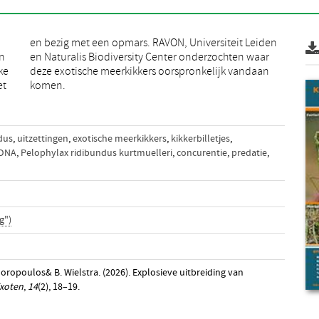
en
ar
ke
an
et
komen.
dus
,
uitzettingen
,
exotische meerkikkers
,
kikkerbilletjes
,
DNA
,
Pelophylax ridibundus kurtmuelleri
,
concurentie
,
predatie
,
g")
eodoropoulos& B. Wielstra. (2026). Explosieve uitbreiding van
Exoten
,
14
(2), 18–19.