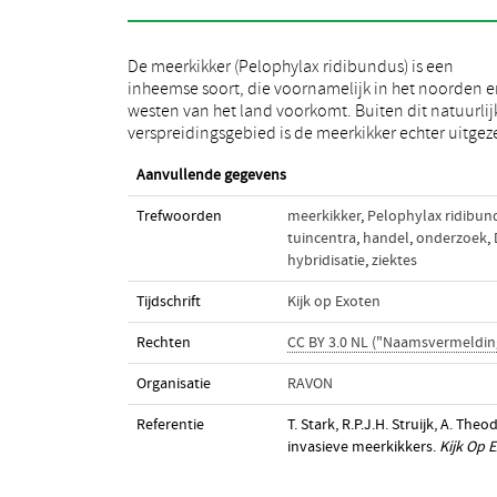
De meerkikker (Pelophylax ridibundus) is een
en bezig met een opmars. RAVON, Universiteit Leiden
inheemse soort, die voornamelijk in het noorden 
en Naturalis Biodiversity Center onderzochten wa
westen van het land voorkomt. Buiten dit natuurlij
deze exotische meerkikkers oorspronkelijk vanda
verspreidingsgebied is de meerkikker echter uitgez
Aanvullende gegevens
Trefwoorden
meerkikker
,
Pelophylax ridibun
tuincentra
,
handel
,
onderzoek
,
hybridisatie
,
ziektes
Tijdschrift
Kijk op Exoten
Rechten
CC BY 3.0 NL ("Naamsvermeldin
Organisatie
RAVON
Referentie
T. Stark, R.P.J.H. Struijk, A. Th
invasieve meerkikkers.
Kijk Op 