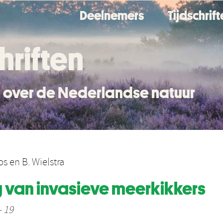
Deelnemers
Tijdschrif
hriften
en over de Nederlandse natuur
os
en
B. Wielstra
g van invasieve meerkikkers
- 19