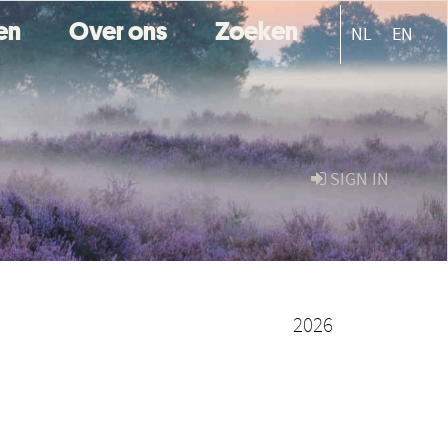
ten
Over ons
Zoeken
NL
EN
SIGN IN
2026