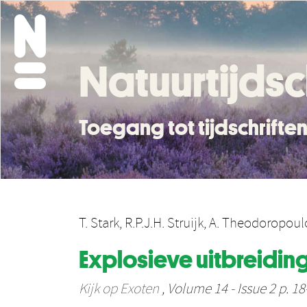
Natuurtijdsc
Toegang tot tijdschrift
T. Stark
,
R.P.J.H. Struijk
,
A. Theodoropoul
Explosieve uitbreidin
Kijk op Exoten
, Volume 14 - Issue 2 p. 18