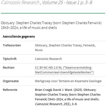
Cainozoic Research
, Volume 25 - Issue 1 p. 3- 8
Obituary: Stephen Charles Tracey (born Stephen Charles Fenwick)
1943–2024; a life of music and shells
Aanvullende gegevens
Trefwoorden
Obituary
,
Stephen Charles Tracey
,
Fenwick
,
Music
Tijdschrift
Cainozoic Research
Rechten
CC BY-NC-ND 2.0 NL ("Naamsvermelding-
NietCommercieel-GeenAfgeleideWerken")
Organisatie
Werkgroep voor Tertiaire en Kwartaire Geologie
Referentie
Brian Craig& David J. Ward. (2025). Obituary:
Stephen Charles Tracey (born Stephen Charles
Fenwick) 1943–2024; a life of music and shells.
Cainozoic Research
,
25
(1), 3–8.