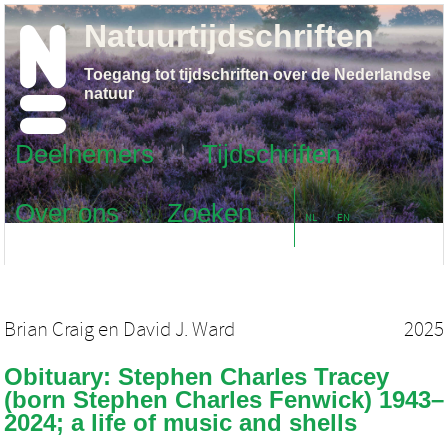
Natuurtijdschriften
Toegang tot tijdschriften over de Nederlandse
natuur
Deelnemers
Tijdschriften
Over ons
Zoeken
NL
EN
Brian Craig
en
David J. Ward
2025
Obituary: Stephen Charles Tracey
(born Stephen Charles Fenwick) 1943–
2024; a life of music and shells