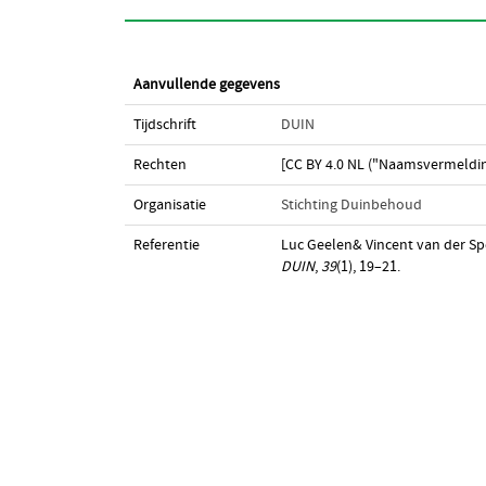
Aanvullende gegevens
Tijdschrift
DUIN
Rechten
[CC BY 4.0 NL ("Naamsvermeldin
Organisatie
Stichting Duinbehoud
Referentie
Luc Geelen& Vincent van der Sp
DUIN
,
39
(1), 19–21.