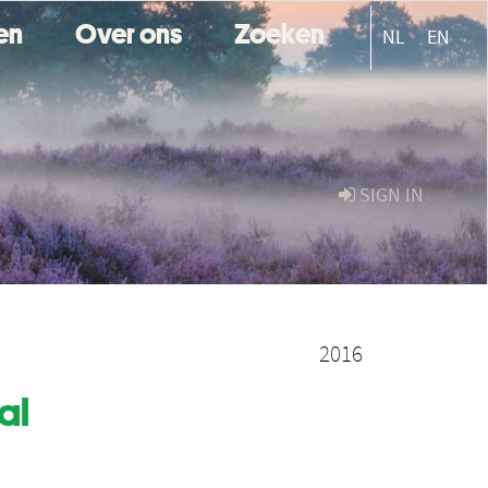
ten
Over ons
Zoeken
NL
EN
SIGN IN
2016
al