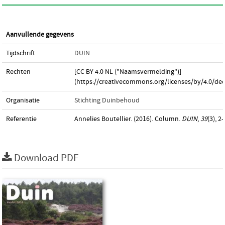
Aanvullende gegevens
Tijdschrift
DUIN
Rechten
[CC BY 4.0 NL ("Naamsvermelding")]
(https://creativecommons.org/licenses/by/4.0/dee
Organisatie
Stichting Duinbehoud
Referentie
Annelies Boutellier. (2016). Column.
DUIN
,
39
(3), 2–
Download PDF