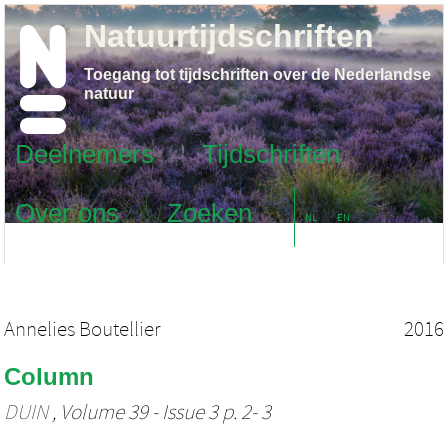
Natuurtijdschriften
Toegang tot tijdschriften over de Nederlandse
natuur
Deelnemers
Tijdschriften
Over ons
Zoeken
NL
EN
Annelies Boutellier
2016
Column
DUIN
, Volume 39 - Issue 3 p. 2- 3