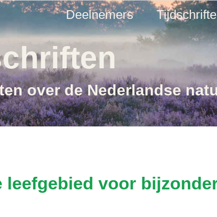
Deelnemers
Tijdschrift
chriften
ften over de Nederlandse nat
 leefgebied voor bijzonder