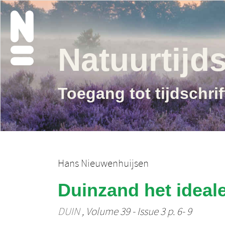
Natuurtijds
Toegang tot tijdschri
Hans Nieuwenhuijsen
Duinzand het ideale
DUIN
, Volume 39 - Issue 3 p. 6- 9