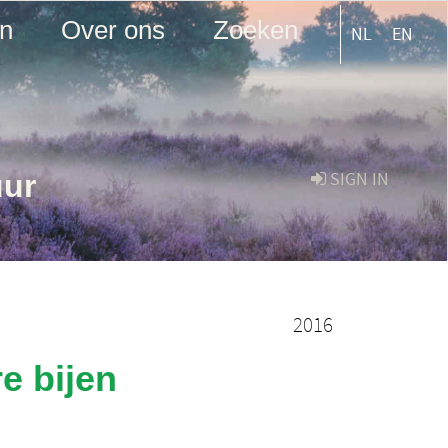
en
Over ons
Zoeken
NL
EN
uur
SIGN IN
2016
e bijen