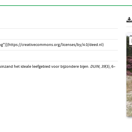
g")](https://creativecommons.org/licenses/by/4.0/deed.nl)
inzand het ideale leefgebied voor bijzondere bijen.
DUIN
,
39
(3), 6–