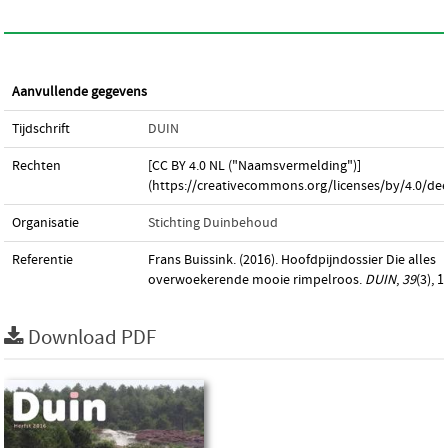
Aanvullende gegevens
Tijdschrift
DUIN
Rechten
[CC BY 4.0 NL ("Naamsvermelding")]
(https://creativecommons.org/licenses/by/4.0/dee
Organisatie
Stichting Duinbehoud
Referentie
Frans Buissink. (2016). Hoofdpijndossier Die alles
overwoekerende mooie rimpelroos.
DUIN
,
39
(3), 
Download PDF