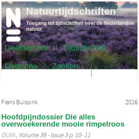
Natuurtijdschriften
Toegang tot tijdschriften over de Nederlandse
natuur
Deelnemers
Tijdschriften
Over ons
Zoeken
NL
EN
Frans Buissink
2016
Hoofdpijndossier Die alles
overwoekerende mooie rimpelroos
DUIN
, Volume 39 - Issue 3 p. 10- 11