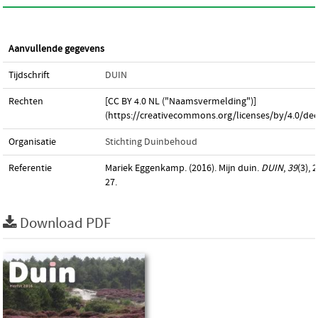
Aanvullende gegevens
Tijdschrift
DUIN
Rechten
[CC BY 4.0 NL ("Naamsvermelding")]
(https://creativecommons.org/licenses/by/4.0/dee
Organisatie
Stichting Duinbehoud
Referentie
Mariek Eggenkamp. (2016). Mijn duin.
DUIN
,
39
(3), 
27.
Download PDF