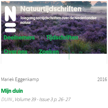
Natuurtijdschriften
Toegang tot tijdschriften over de Nederlandse
natuur
Deelnemers
Tijdschriften
Over ons
Zoeken
NL
EN
Mariek Eggenkamp
2016
Mijn duin
DUIN
, Volume 39 - Issue 3 p. 26- 27