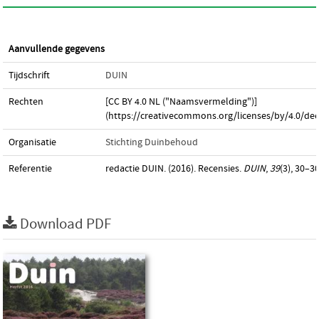
Aanvullende gegevens
Tijdschrift
DUIN
Rechten
[CC BY 4.0 NL ("Naamsvermelding")]
(https://creativecommons.org/licenses/by/4.0/dee
Organisatie
Stichting Duinbehoud
Referentie
redactie DUIN. (2016). Recensies.
DUIN
,
39
(3), 30–30
Download PDF