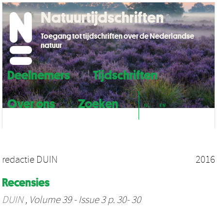
Natuurtijdschriften
Toegang tot tijdschriften over de Nederlandse
natuur
Deelnemers
Tijdschriften
Over ons
Zoeken
NL
EN
redactie DUIN
2016
Recensies
DUIN
, Volume 39 - Issue 3 p. 30- 30