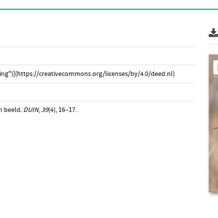
ng")](https://creativecommons.org/licenses/by/4.0/deed.nl)
in beeld.
DUIN
,
39
(4), 16–17.