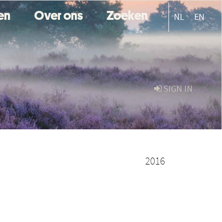
ten
Over ons
Zoeken
NL
EN
SIGN IN
2016