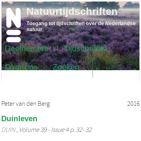
Natuurtijdschriften
Toegang tot tijdschriften over de Nederlandse
natuur
Deelnemers
Tijdschriften
Over ons
Zoeken
NL
EN
Peter van den Berg
2016
Duinleven
DUIN
, Volume 39 - Issue 4 p. 32- 32