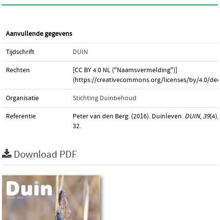
Aanvullende gegevens
Tijdschrift
DUIN
Rechten
[CC BY 4.0 NL ("Naamsvermelding")]
(https://creativecommons.org/licenses/by/4.0/dee
Organisatie
Stichting Duinbehoud
Referentie
Peter van den Berg. (2016). Duinleven.
DUIN
,
39
(4),
32.
Download PDF