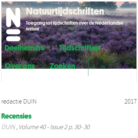
Natuurtijdschriften
Toegang tot tijdschriften over de Nederlandse
natuur
Deelnemers
Tijdschriften
Over ons
Zoeken
NL
EN
redactie DUIN
2017
Recensies
DUIN
, Volume 40 - Issue 2 p. 30- 30