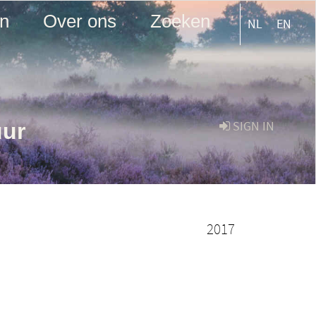
en
Over ons
Zoeken
NL
EN
uur
SIGN IN
2017