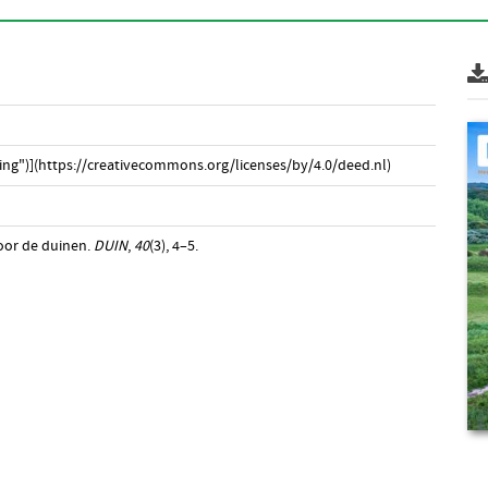
ng")](https://creativecommons.org/licenses/by/4.0/deed.nl)
door de duinen.
DUIN
,
40
(3), 4–5.