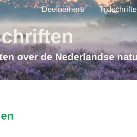
Deelnemers
Tijdschrift
chriften
ften over de Nederlandse nat
nen