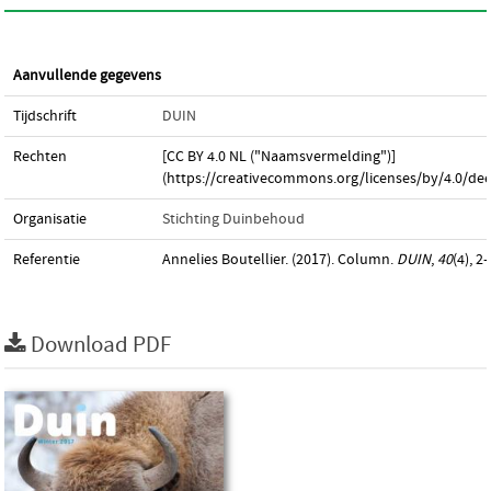
Aanvullende gegevens
Tijdschrift
DUIN
Rechten
[CC BY 4.0 NL ("Naamsvermelding")]
(https://creativecommons.org/licenses/by/4.0/dee
Organisatie
Stichting Duinbehoud
Referentie
Annelies Boutellier. (2017). Column.
DUIN
,
40
(4), 2–
Download PDF