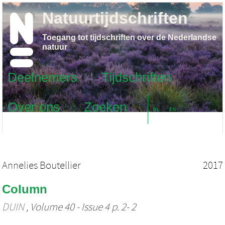
Natuurtijdschriften
Toegang tot tijdschriften over de Nederlandse
natuur
Deelnemers
Tijdschriften
Over ons
Zoeken
NL
EN
Annelies Boutellier
2017
Column
DUIN
, Volume 40 - Issue 4 p. 2- 2