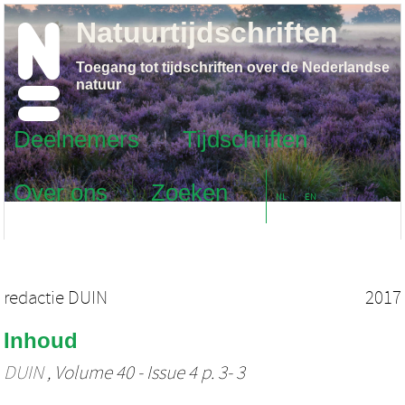
Natuurtijdschriften
Toegang tot tijdschriften over de Nederlandse
natuur
Deelnemers
Tijdschriften
Over ons
Zoeken
NL
EN
redactie DUIN
2017
Inhoud
DUIN
, Volume 40 - Issue 4 p. 3- 3