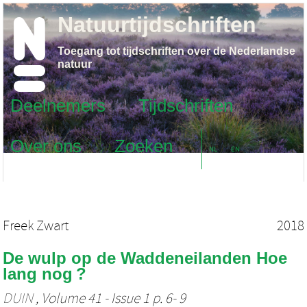
Natuurtijdschriften
Toegang tot tijdschriften over de Nederlandse
natuur
Deelnemers
Tijdschriften
Over ons
Zoeken
NL
EN
Freek Zwart
2018
De wulp op de Waddeneilanden Hoe
lang nog ?
DUIN
, Volume 41 - Issue 1 p. 6- 9