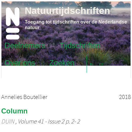
Natuurtijdschriften
Toegang tot tijdschriften over de Nederlandse
natuur
Deelnemers
Tijdschriften
Over ons
Zoeken
NL
EN
Annelies Boutellier
2018
Column
DUIN
, Volume 41 - Issue 2 p. 2- 2