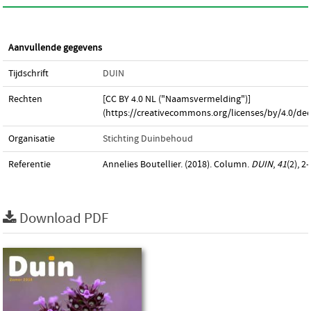
Aanvullende gegevens
Tijdschrift
DUIN
Rechten
[CC BY 4.0 NL ("Naamsvermelding")]
(https://creativecommons.org/licenses/by/4.0/dee
Organisatie
Stichting Duinbehoud
Referentie
Annelies Boutellier. (2018). Column.
DUIN
,
41
(2), 2–
Download PDF