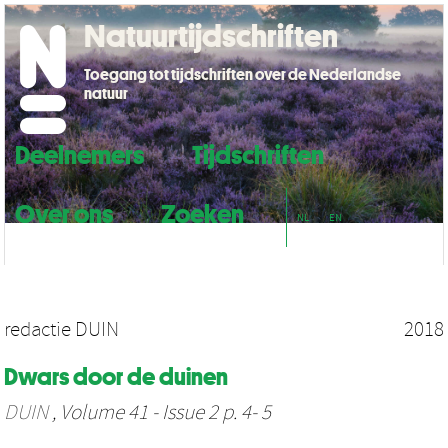
Natuurtijdschriften
Toegang tot tijdschriften over de Nederlandse
natuur
Deelnemers
Tijdschriften
Over ons
Zoeken
NL
EN
redactie DUIN
2018
Dwars door de duinen
DUIN
, Volume 41 - Issue 2 p. 4- 5