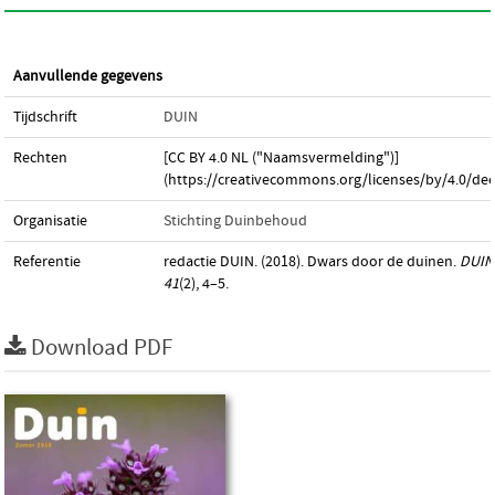
Aanvullende gegevens
Tijdschrift
DUIN
Rechten
[CC BY 4.0 NL ("Naamsvermelding")]
(https://creativecommons.org/licenses/by/4.0/dee
Organisatie
Stichting Duinbehoud
Referentie
redactie DUIN. (2018). Dwars door de duinen.
DUIN
41
(2), 4–5.
Download PDF