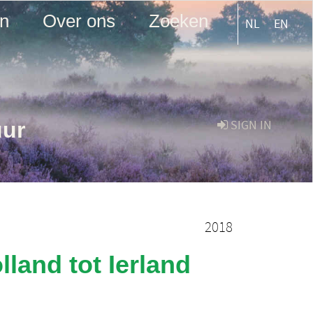
en
Over ons
Zoeken
NL
EN
uur
SIGN IN
2018
land tot Ierland