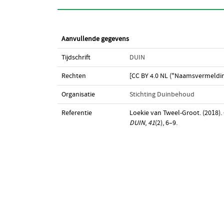
Aanvullende gegevens
Tijdschrift
DUIN
Rechten
[CC BY 4.0 NL ("Naamsvermeldin
Organisatie
Stichting Duinbehoud
Referentie
Loekie van Tweel-Groot. (2018).
DUIN
,
41
(2), 6–9.