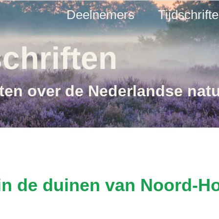
Deelnemers
Tijdschrift
chriften
ften over de Nederlandse nat
in de duinen van Noord-Hol