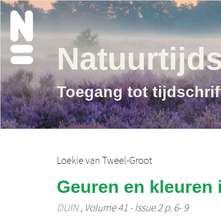
Natuurtijds
Toegang tot tijdschri
Loekie van Tweel-Groot
Geuren en kleuren 
DUIN
, Volume 41 - Issue 2 p. 6- 9