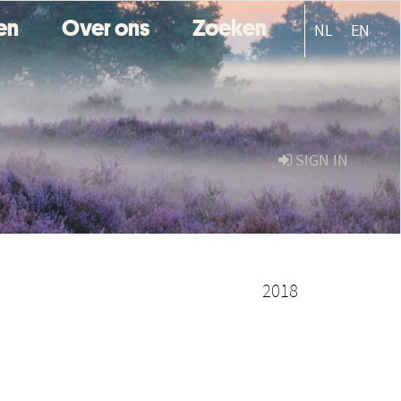
ten
Over ons
Zoeken
NL
EN
SIGN IN
2018