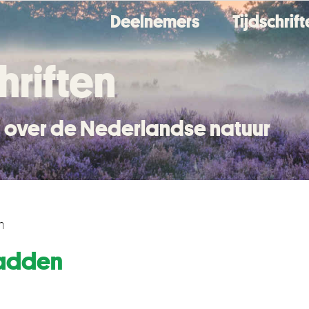
Deelnemers
Tijdschrif
hriften
en over de Nederlandse natuur
n
adden