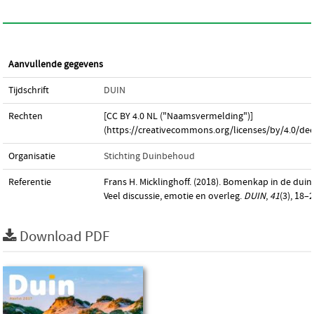
Aanvullende gegevens
Tijdschrift
DUIN
Rechten
[CC BY 4.0 NL ("Naamsvermelding")]
(https://creativecommons.org/licenses/by/4.0/dee
Organisatie
Stichting Duinbehoud
Referentie
Frans H. Micklinghoff. (2018). Bomenkap in de duin
Veel discussie, emotie en overleg.
DUIN
,
41
(3), 18–2
Download PDF