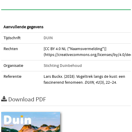
Aanvullende gegevens
Tijdschrift
DUIN
Rechten
[CC BY 4.0 NL ("Naamsvermelding")]
(https://creativecommons.org/licenses/by/4.0/dee
Organisatie
Stichting Duinbehoud
Referentie
Lars Buckx. (2018). Vogeltrek langs de kust: een
fascinerend fenomeen.
DUIN
,
41
(3), 22–24.
Download PDF