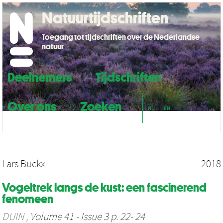
Natuurtijdschriften
Toegang tot tijdschriften over de Nederlandse
natuur
Deelnemers
Tijdschriften
Over ons
Zoeken
NL
EN
Lars Buckx
2018
Vogeltrek langs de kust: een fascinerend
fenomeen
DUIN
, Volume 41 - Issue 3 p. 22- 24