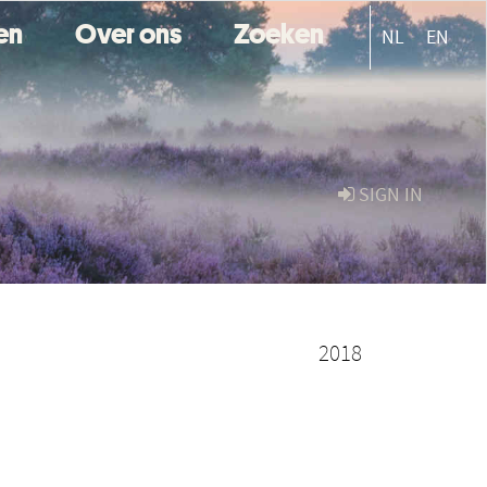
ten
Over ons
Zoeken
NL
EN
SIGN IN
2018