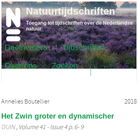
Natuurtijdschriften
Toegang tot tijdschriften over de Nederlandse
natuur
Deelnemers
Tijdschriften
Over ons
Zoeken
NL
EN
Annelies Boutellier
2018
Het Zwin groter en dynamischer
DUIN
, Volume 41 - Issue 4 p. 6- 9