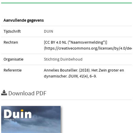
Aanvullende gegevens
Tijdschrift
DUIN
Rechten
[CC BY 4.0 NL ("Naamsvermelding")]
(https://creativecommons.org/licenses/by/4.0/dee
Organisatie
Stichting Duinbehoud
Referentie
Annelies Boutellier. (2018). Het Zwin groter en
dynamischer.
DUIN
,
41
(4), 6–9.
Download PDF