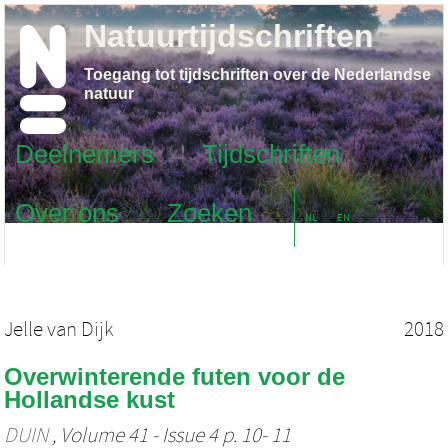
Natuurtijdschriften
Toegang tot tijdschriften over de Nederlandse
natuur
Deelnemers
Tijdschriften
Over ons
Zoeken
NL
EN
Jelle van Dijk
2018
Overwinterende futen voor de
Hollandse kust
DUIN
, Volume 41 - Issue 4 p. 10- 11