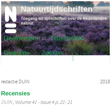
Natuurtijdschriften
Toegang tot tijdschriften over de Nederlandse
natuur
Deelnemers
Tijdschriften
Over ons
Zoeken
NL
EN
redactie DUIN
2018
Recensies
DUIN
, Volume 41 - Issue 4 p. 21- 21