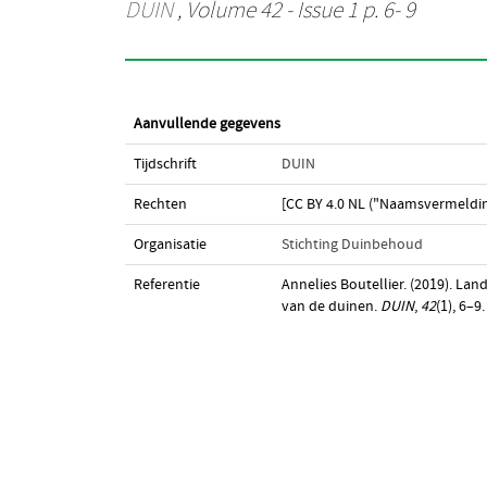
DUIN
, Volume 42 - Issue 1 p. 6- 9
Aanvullende gegevens
Tijdschrift
DUIN
Rechten
[CC BY 4.0 NL ("Naamsvermeldin
Organisatie
Stichting Duinbehoud
Referentie
Annelies Boutellier. (2019). L
van de duinen.
DUIN
,
42
(1), 6–9.