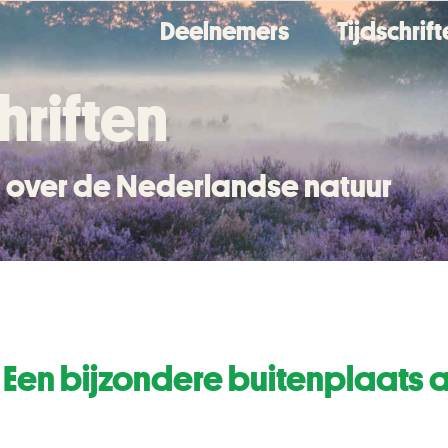
Deelnemers
Tijdschrif
hriften
en over de Nederlandse natuur
en bijzondere buitenplaats 