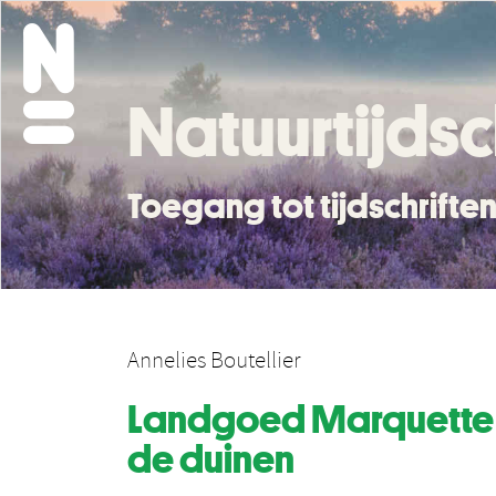
Natuurtijdsc
Toegang tot tijdschrift
Annelies Boutellier
Landgoed Marquette E
de duinen