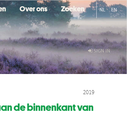
ten
Over ons
Zoeken
NL
EN
SIGN IN
2019
aan de binnenkant van