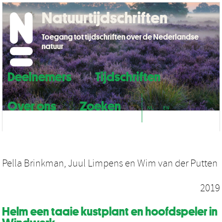
Natuurtijdschriften
Toegang tot tijdschriften over de Nederlandse
natuur
Deelnemers
Tijdschriften
Over ons
Zoeken
NL
EN
Pella Brinkman
,
Juul Limpens
en
Wim van der Putten
2019
Helm een taaie kustplant en hoofdspeler in