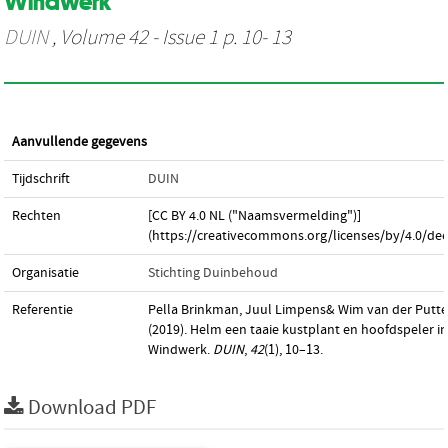
Windwerk
DUIN
, Volume 42 - Issue 1 p. 10- 13
Aanvullende gegevens
Tijdschrift
DUIN
Rechten
[CC BY 4.0 NL ("Naamsvermelding")]
(https://creativecommons.org/licenses/by/4.0/dee
Organisatie
Stichting Duinbehoud
Referentie
Pella Brinkman, Juul Limpens& Wim van der Putte
(2019). Helm een taaie kustplant en hoofdspeler in
Windwerk.
DUIN
,
42
(1), 10–13.
Download PDF