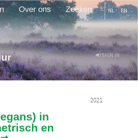
en
Over ons
Zoeken
NL
EN
uur
SIGN IN
2021
egans) in
etrisch en