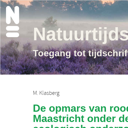
Natuurtijds
Toegang tot tijdschri
M. Klasberg
De opmars van rood
Maastricht onder d