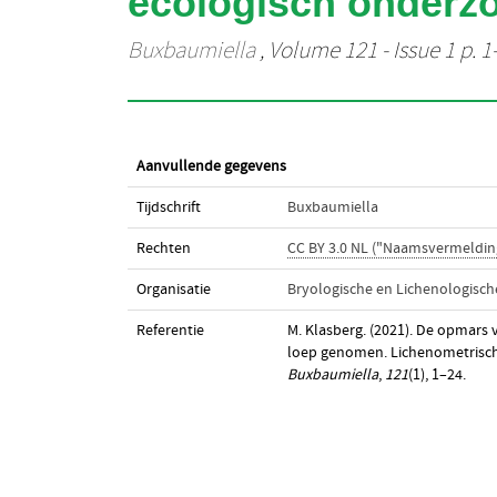
ecologisch onderzo
Buxbaumiella
, Volume 121 - Issue 1 p. 1
Aanvullende gegevens
Tijdschrift
Buxbaumiella
Rechten
CC BY 3.0 NL ("Naamsvermeldin
Organisatie
Bryologische en Lichenologisc
Referentie
M. Klasberg. (2021). De opmars 
loep genomen. Lichenometrisch 
Buxbaumiella
,
121
(1), 1–24.