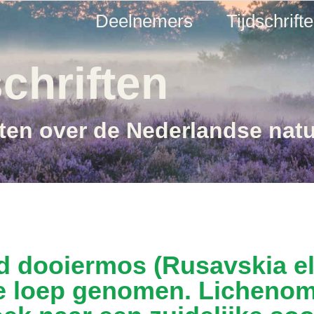
Deelnemers
Tijdschrift
chriften
ften over de Nederlandse nat
 dooiermos (Rusavskia el
e loep genomen. Lichenom