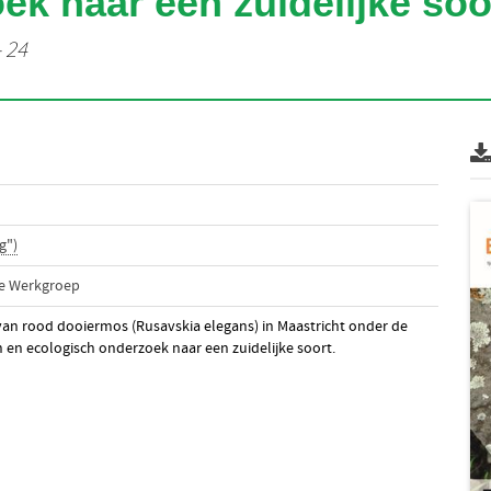
ek naar een zuidelijke soo
- 24
g")
he Werkgroep
van rood dooiermos (Rusavskia elegans) in Maastricht onder de
en ecologisch onderzoek naar een zuidelijke soort.