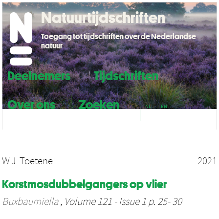
Natuurtijdschriften
Toegang tot tijdschriften over de Nederlandse
natuur
Deelnemers
Tijdschriften
Over ons
Zoeken
NL
EN
W.J. Toetenel
2021
Korstmosdubbelgangers op vlier
Buxbaumiella
, Volume 121 - Issue 1 p. 25- 30